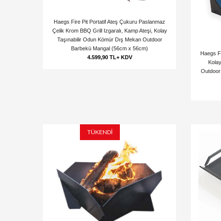
Haegs Fire Pit Portatif Ateş Çukuru Paslanmaz
Çelik Krom BBQ Grill Izgaralı, Kamp Ateşi, Kolay
Taşınabilir Odun Kömür Dış Mekan Outdoor
Barbekü Mangal (56cm x 56cm)
Haegs Fi
4.599,90 TL+ KDV
Kola
Outdoor
TÜKENDİ