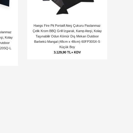
Haegs Fire Pit Portatif Ateş Çukuru Paslanmaz
Çelik Krom BBQ Grill Izgaralı, Kamp Ateşi, Kolay
aslanmaz
Taşınabilir Odun Kömür Dış Mekan Outdoor
şi, Kolay
Barbekü Mangal (48cm x 48cm) 60FP30SX-S
Outdoor
Küçük Boy
P20SQ-L
3.129,90 TL+ KDV