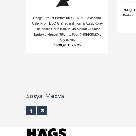
Haegs P
Barbekü
Haegs Fire Pit Portatif Ateş Çukuru Paslanmaz
Çelik Krom BBQ Grill Izgaralı, Kamp Ateşi, Kolay
Taşınabilir Odun Kömür Dış Mekan Outdoor
Barbekü Mangal (66cm x 66cm) 60FP30SX-L
Büyük Boy
4.599,90 TL+ KDV
Sosyal Medya