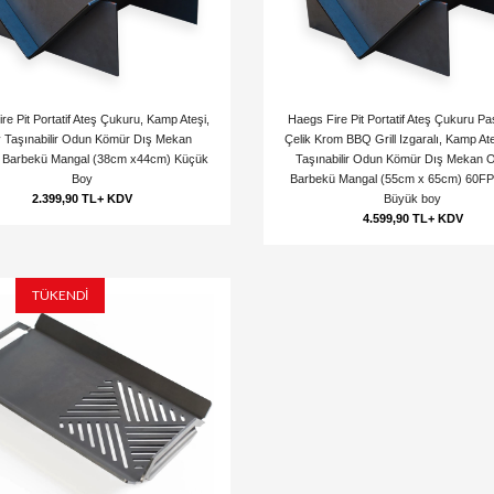
re Pit Portatif Ateş Çukuru, Kamp Ateşi,
Haegs Fire Pit Portatif Ateş Çukuru P
y Taşınabilir Odun Kömür Dış Mekan
Çelik Krom BBQ Grill Izgaralı, Kamp Ate
 Barbekü Mangal (38cm x44cm) Küçük
Taşınabilir Odun Kömür Dış Mekan 
Boy
Barbekü Mangal (55cm x 65cm) 60F
2.399,90 TL+ KDV
Büyük boy
4.599,90 TL+ KDV
TÜKENDİ