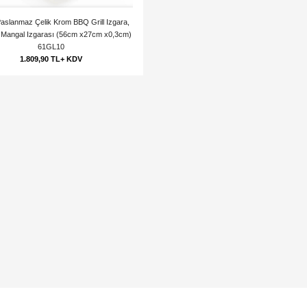
aslanmaz Çelik Krom BBQ Grill Izgara,
 Mangal Izgarası (56cm x27cm x0,3cm)
61GL10
1.809,90 TL+ KDV