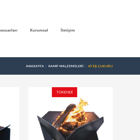
sesuarları
Kurumsal
İletişim
ANASAYFA
KAMP MALZEMELERI
ATEŞ ÇUKURU
TÜKENDİ