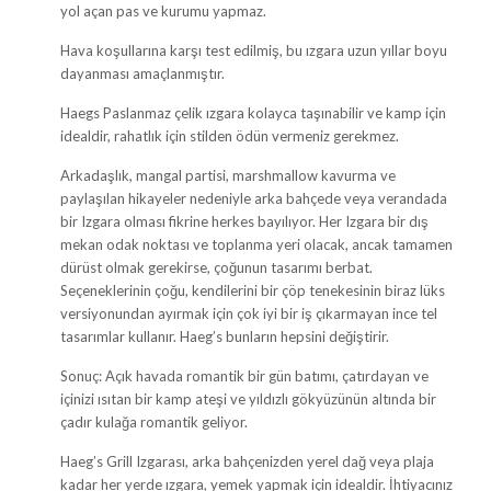
yol açan pas ve kurumu yapmaz.
Hava koşullarına karşı test edilmiş, bu ızgara uzun yıllar boyu
dayanması amaçlanmıştır.
Haegs Paslanmaz çelik ızgara kolayca taşınabilir ve kamp için
idealdir, rahatlık için stilden ödün vermeniz gerekmez.
Arkadaşlık, mangal partisi, marshmallow kavurma ve
paylaşılan hikayeler nedeniyle arka bahçede veya verandada
bir Izgara olması fikrine herkes bayılıyor. Her Izgara bir dış
mekan odak noktası ve toplanma yeri olacak, ancak tamamen
dürüst olmak gerekirse, çoğunun tasarımı berbat.
Seçeneklerinin çoğu, kendilerini bir çöp tenekesinin biraz lüks
versiyonundan ayırmak için çok iyi bir iş çıkarmayan ince tel
tasarımlar kullanır. Haeg’s bunların hepsini değiştirir.
Sonuç: Açık havada romantik bir gün batımı, çatırdayan ve
içinizi ısıtan bir kamp ateşi ve yıldızlı gökyüzünün altında bir
çadır kulağa romantik geliyor.
Haeg’s Grill Izgarası, arka bahçenizden yerel dağ veya plaja
kadar her yerde ızgara, yemek yapmak için idealdir. İhtiyacınız