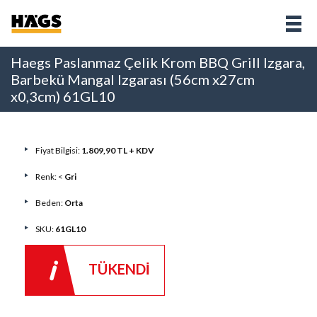
Haegs Paslanmaz Çelik Krom BBQ Grill Izgara,
Barbekü Mangal Izgarası (56cm x27cm
x0,3cm) 61GL10
Fiyat Bilgisi:
1.809,90 TL + KDV
Renk: <
Gri
Beden:
Orta
SKU:
61GL10
TÜKENDİ