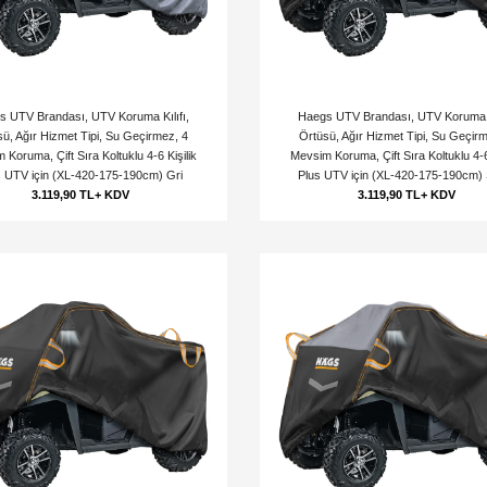
s UTV Brandası, UTV Koruma Kılıfı,
Haegs UTV Brandası, UTV Koruma Kı
ü, Ağır Hizmet Tipi, Su Geçirmez, 4
Örtüsü, Ağır Hizmet Tipi, Su Geçir
 Koruma, Çift Sıra Koltuklu 4-6 Kişilik
Mevsim Koruma, Çift Sıra Koltuklu 4-6 
s UTV için (XL-420-175-190cm) Gri
Plus UTV için (XL-420-175-190cm) 
3.119,90 TL+ KDV
3.119,90 TL+ KDV