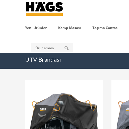
Yeni Ürünler
Kamp Masası
Taşıma Çantası
UTV Brandası