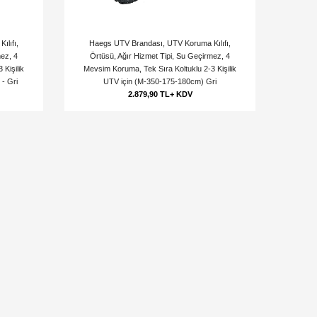
lıfı,
Haegs UTV Brandası, UTV Koruma Kılıfı,
mez, 4
Örtüsü, Ağır Hizmet Tipi, Su Geçirmez, 4
Kişilik
Mevsim Koruma, Tek Sıra Koltuklu 2-3 Kişilik
- Gri
UTV için (M-350-175-180cm) Gri
2.879,90 TL+ KDV