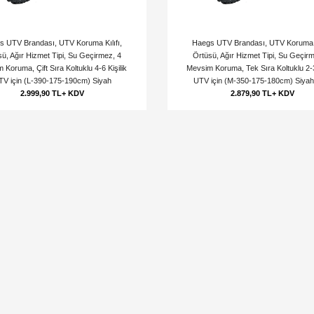
s UTV Brandası, UTV Koruma Kılıfı,
Haegs UTV Brandası, UTV Koruma Kı
ü, Ağır Hizmet Tipi, Su Geçirmez, 4
Örtüsü, Ağır Hizmet Tipi, Su Geçir
 Koruma, Çift Sıra Koltuklu 4-6 Kişilik
Mevsim Koruma, Tek Sıra Koltuklu 2-3 
TV için (L-390-175-190cm) Siyah
UTV için (M-350-175-180cm) Siyah 
2.999,90 TL+ KDV
2.879,90 TL+ KDV