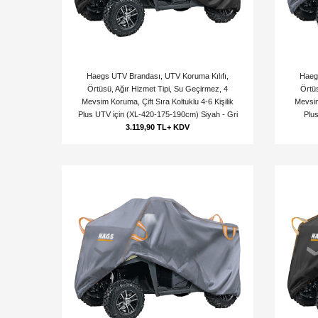
Haegs UTV Brandası, UTV Koruma Kılıfı,
Haeg
Örtüsü, Ağır Hizmet Tipi, Su Geçirmez, 4
Örtüs
Mevsim Koruma, Çift Sıra Koltuklu 4-6 Kişilik
Mevsim
Plus UTV için (XL-420-175-190cm) Siyah - Gri
Plu
3.119,90 TL+ KDV