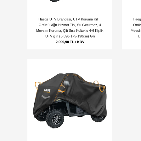
Haegs UTV Brandası, UTV Koruma Kılıfı,
Haeg
Örtüsü, Ağır Hizmet Tipi, Su Geçirmez, 4
Örtüs
Mevsim Koruma, Çift Sıra Koltuklu 4-6 Kişilik
Mevsim
UTV için (L-390-175-190cm) Gri
U
2.999,90 TL+ KDV