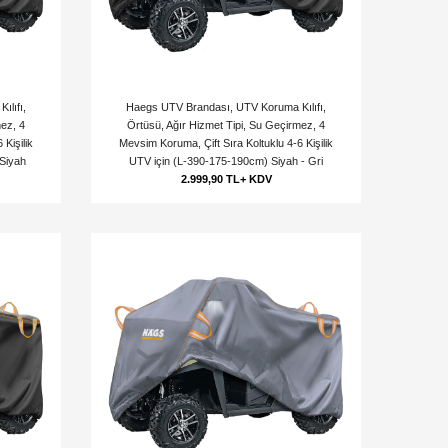
lıfı,
Haegs UTV Brandası, UTV Koruma Kılıfı,
mez, 4
Örtüsü, Ağır Hizmet Tipi, Su Geçirmez, 4
Kişilik
Mevsim Koruma, Çift Sıra Koltuklu 4-6 Kişilik
Siyah
UTV için (L-390-175-190cm) Siyah - Gri
2.999,90 TL+ KDV