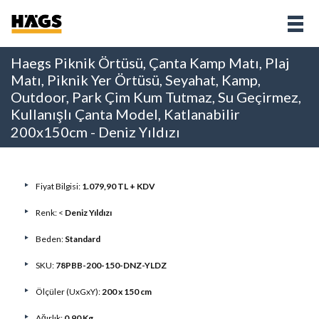
Haegs Piknik Örtüsü, Çanta Kamp Matı, Plaj
Matı, Piknik Yer Örtüsü, Seyahat, Kamp,
Outdoor, Park Çim Kum Tutmaz, Su Geçirmez,
Kullanışlı Çanta Model, Katlanabilir
200x150cm - Deniz Yıldızı
Fiyat Bilgisi:
1.079,90 TL + KDV
Renk: <
Deniz Yıldızı
Beden:
Standard
SKU:
78PBB-200-150-DNZ-YLDZ
Ölçüler (UxGxY):
200 x 150 cm
Ağırlık:
0,90 Kg