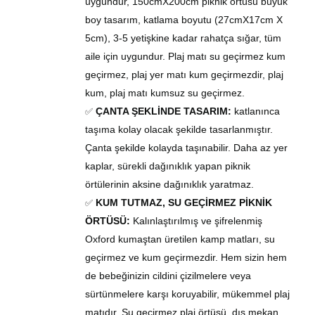
uygundur, 150cmX200cm
piknik
örtüsü
büyük
boy tasarım, katlama boyutu (27cmX17cm X
5cm), 3-5 yetişkine kadar rahatça sığar, tüm
aile için uygundur. Plaj
matı
su geçirmez kum
geçirmez, plaj
yer matı
kum geçirmez
dir
, plaj
kum, plaj matı kumsuz su geçirmez.
ÇANTA ŞEKLİNDE TASARIM:
katlanınca
✅
taşıma kolay olacak şekilde tasarlanmıştır.
Çanta şekilde kolayda taşınabilir. Daha az yer
kaplar, sürekli dağınıklık yapan piknik
örtülerinin aksine dağınıklık yaratmaz.
KUM
TUTMAZ
, SU GEÇİRMEZ PİKNİK
✅
ÖRTÜSÜ
:
Kalınlaştırılmış ve şifrelenmiş
Oxford kumaştan üretilen kamp
matları
, su
geçirmez ve kum geçirmezdir. Hem sizin hem
de bebeğinizin cildini çizilmelere veya
sürtünmelere karşı koruyabilir, mükemmel plaj
matıdır
. Su geçirmez plaj
örtüsü
, dış mekan