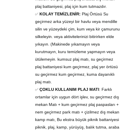
plaj battaniyesi, plaj için kum
tutmazdır.
KOLAY TEMİZLENİR:
Plaj
Örtüsü
Su
✅
geçirmez arka yüzeyi bir havlu veya mendille
silin ve yüzeydeki çim, kum veya kir çamurunu
silkeleyin. veya aktivitelerinizi bitirirken elde
yıkayın. (Makinede yıkamayın veya
kurutmayın, kuru temizleme yapmayın veya
ütülemeyin. kumsuz plaj matı, su geçirmez
plaj battaniyesi kum geçirmez, plaj
yer örtüsü
su geçirmez kum geçirmez, kuma dayanıklı
plaj
matı
.
ÇOKLU KULLANIM PLAJ MAT
I
: Farklı
✅
ortamlar için uygun dört işlev, su geçirmez dış
mekan
Matı
+ kum geçirmez plaj paspasları +
nem geçirmez park
matı
+ çizilmez dış mekan
kamp matı, Bu ekstra büyük piknik battaniyesi
piknik, plaj, kamp, ​​yürüyüş, balık tutma, araba