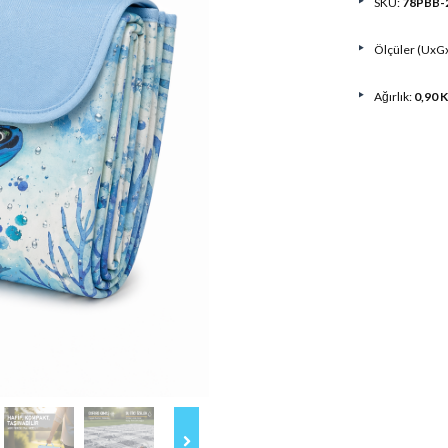
SKU:
78PBB-
Ölçüler (UxG
Ağırlık:
0,90 