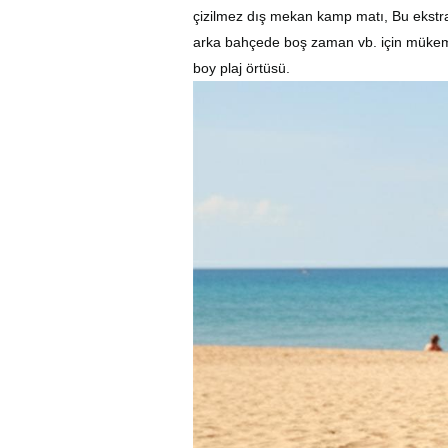
çizilmez dış mekan kamp matı, Bu ekstra b
arka bahçede boş zaman vb. için mükem
boy plaj
örtüsü
.