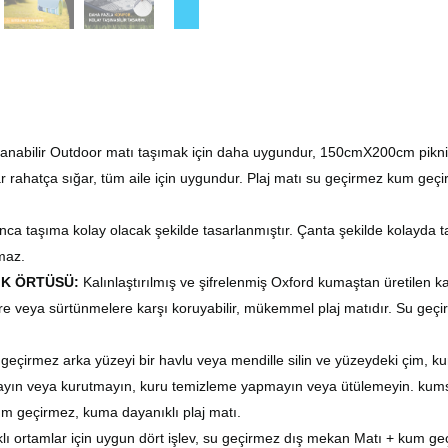
anabilir
Outdoor matı
taşımak için daha uygundur, 150cmX200cm
pikn
rahatça sığar, tüm aile için uygundur. Plaj
matı
su geçirmez kum geçir
nca taşıma kolay olacak şekilde tasarlanmıştır. Çanta şekilde kolayda ta
tmaz.
İK
ÖRTÜSÜ
:
Kalınlaştırılmış ve şifrelenmiş Oxford kumaştan üretilen
lere veya sürtünmelere karşı koruyabilir, mükemmel plaj
matıdır
. Su geçi
geçirmez arka yüzeyi bir havlu veya mendille silin ve yüzeydeki çim, kum
mayın veya kurutmayın, kuru temizleme yapmayın veya ütülemeyin. kumsu
m geçirmez, kuma dayanıklı plaj
matı
.
klı ortamlar için uygun dört işlev, su geçirmez dış mekan
Matı
+ kum geç