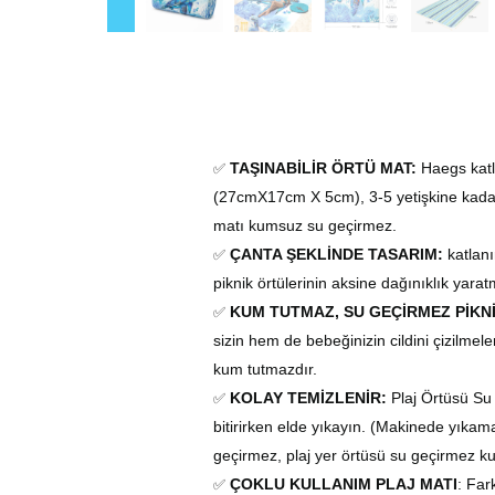
TAŞINABİLİR ÖRTÜ
MAT:
Haegs
katl
✅
(27cmX17cm X 5cm), 3-5 yetişkine kadar 
matı kumsuz su geçirmez.
ÇANTA ŞEKLİNDE TASARIM:
katlanı
✅
piknik örtülerinin aksine dağınıklık yara
KUM
TUTMAZ
, SU GEÇİRMEZ PİKN
✅
sizin hem de bebeğinizin cildini çizilme
kum
tutmazdır.
KOLAY TEMİZLENİR:
Plaj
Örtüsü
Su 
✅
bitirirken elde yıkayın. (Makinede yıka
geçirmez, plaj
yer örtüsü
su geçirmez ku
ÇOKLU KULLANIM PLAJ MAT
I
: Far
✅