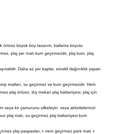
ik
örtüsü
büyük boy tasarım, katlama boyutu
mez, plaj
yer matı
kum geçirmez
dir
, plaj kum, plaj
şınabilir. Daha az yer kaplar, sürekli dağınıklık yapan
 kamp
matları
, su geçirmez ve kum geçirmezdir. Hem
rmez plaj
örtüsü
, dış mekan plaj battaniyesi, plaj için
 veya kir çamurunu silkeleyin. veya aktivitelerinizi
z plaj matı, su geçirmez plaj battaniyesi kum
irmez plaj paspasları + nem geçirmez park
matı
+