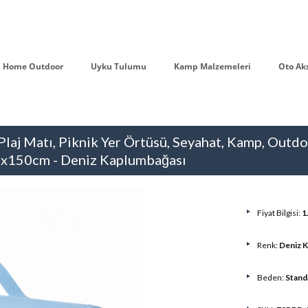
Home Outdoor
Uyku Tulumu
Kamp Malzemeleri
Oto Ak
Plaj Matı, Piknik Yer Örtüsü, Seyahat, Kamp, Outd
00x150cm - Deniz Kaplumbağası
Fiyat Bilgisi:
1
Renk:
Deniz 
Beden:
Stand