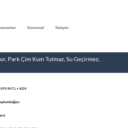
sesuarları
Kurumsal
İletişim
oor, Park Çim Kum Tutmaz, Su Geçirmez,
.079,90 TL + KDV
Kaplumbağası
ard