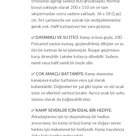
örtüsünün ağırlığı sadece 800 gr(yaklaşık). Normal
boyut yaklaşık olarak 200 x 150 cm ve tam
sıkıştırmadan sonra sadece yaklaşık. 36 x 18 (Çap)
cm. Sırt çantanızda yer açmak için endişelenmenize
gerek yok. Hafif battaniyeyi her yere götürün.
✅ DAYANIKLI VE SU İTİCİ
: Kamp örtüsü güçlü, 20D
Polyamid naylon kumaş, güçlendirilmiş dikişler ve su
itici bir katman ile iyi işlenmiştir. Rüzgar geçirmeye
karşı dirençlidir. Lekeler kolayca silinebilir. Sadece
nemli veya hafif nemli bir bezle silin.
✅ ÇOK AMAÇLI BATTANİYE:
Kamp alanından
kanepeye kadar battaniye veya şal olarak
kullanılabilir. Düğmeleri bir şal gibi toplar ve sizi sıcak
tutar ve ellerinizi serbest bırakır. Ayrıca sıcak bir uyku
tulumu olarak da bağlayabilirsiniz.
✅ KAMP SEVERLER İÇİN İDEAL BİR HEDİYE:
Arkadaşlarınız için iyi düşünülmüş bir hediye
arıyorsanız, bu kamp örtüsü kamp ve doğayı seven
herkes için mükemmel bir hediyedir. Kamp hayatınıza
daha fazla konfor getirecektir.