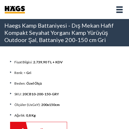
Haegs Kamp Battaniyesi - Dış Mekan Hafif
Kompakt Seyahat Yorganı Kamp Yürüyüş
Outdoor Şal, Battaniye 200-150 cm Gri
Fiyat Bilgisi:
2.739,90 TL + KDV
Renk: <
Gri
Beden:
Özel Ölçü
SKU:
20CB10-200-150-GRY
Ölçüler (UxGxY):
200x150cm
Ağırlık:
0,8 Kg