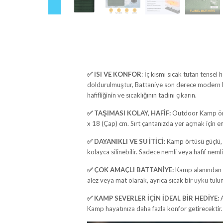
✅ ISI VE KONFOR
: İç kısmı sıcak tutan tens
doldurulmuştur, Battaniye son derece modern bir 
hafifliğinin ve sıcaklığının tadını çıkarın.
✅ TAŞIMASI KOLAY, HAFİF:
Outdoor Kamp örtü
x 18 (Çap) cm. Sırt çantanızda yer açmak için 
✅ DAYANIKLI VE SU İTİCİ
: Kamp örtüsü güçlü, 
kolayca silinebilir. Sadece nemli veya hafif nemli 
✅ ÇOK AMAÇLI BATTANİYE:
Kamp alanından ka
alez veya mat olarak, ayrıca sıcak bir uyku tulu
✅ KAMP SEVERLER İÇİN İDEAL BİR HEDİYE:
A
Kamp hayatınıza daha fazla konfor getirecektir.