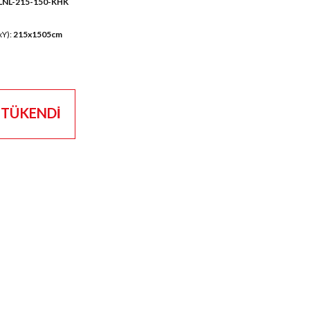
LNL-215-150-KHK
xY):
215x1505cm
TÜKENDİ