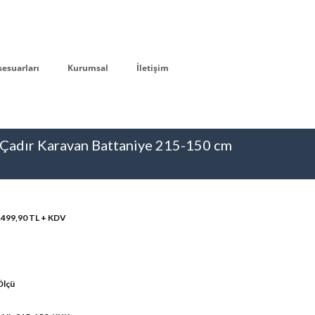
sesuarları
Kurumsal
İletişim
 Çadır Karavan Battaniye 215-150 cm
.499,90 TL + KDV
Ölçü