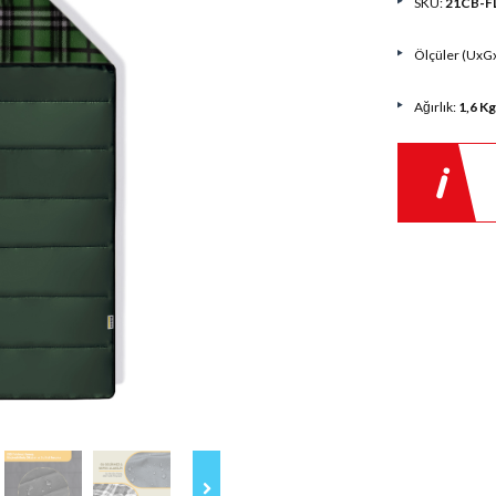
SKU:
21CB-F
Ölçüler (UxG
Ağırlık:
1,6 Kg