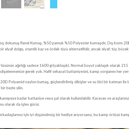
el hoş dokunuş flanel Kumaş, %50 pamuk %50 Polyester kumaşdır, Dış kısmı 20D
elyaf dolgu, otantik kaz ve ördek tüyü alternatifidir, ancak elyaf; tüy, böcek 
sünün ağırlığı sadece 1600 gr(yaklaşık). Normal boyut yaklaşık olarak 215 
endişelenmenize gerek yok. Hafif sehayat battaniyesini, kamp yorganını her ye
20D Polyamid naylon kumaş, güçlendirilmiş dikişler ve su itici bir katman ile iy
bir bezle silin.
nepeye kadar battaniye veya şal olarak kullanılabilir. Karavan ve araçlarınız
mu olarak da işlev görür.
rkadaşlarınız için iyi düşünülmüş bir hediye arıyorsanız, bu kamp örtüsü kam