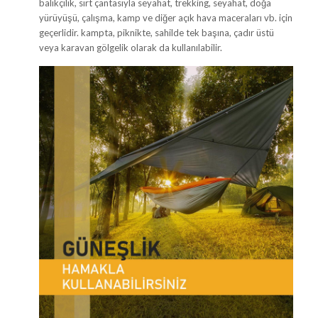
balıkçılık, sırt çantasıyla seyahat, trekking, seyahat, doğa
yürüyüşü, çalışma, kamp ve diğer açık hava maceraları vb. için
geçerlidir. kampta, piknikte, sahilde tek başına, çadır üstü
veya karavan gölgelik olarak da kullanılabilir.