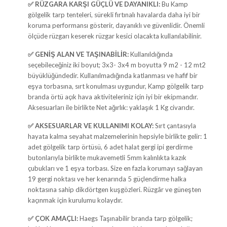
✅
RÜZGARA KARŞI GÜÇLÜ VE DAYANIKLI:
Bu Kamp
gölgelik tarp tenteleri, sürekli fırtınalı havalarda daha iyi bir
koruma performansı gösterir, dayanıklı ve güvenlidir. Önemli
ölçüde rüzgarı keserek rüzgar kesici olacakta kullanılabilinir.
✅
GENİŞ ALAN VE TAŞINABİLİR:
Kullanıldığında
seçebileceğiniz iki boyut; 3x3- 3x4 m boyutta 9 m2 - 12 mt2
büyüklüğündedir. Kullanılmadığında katlanması ve hafif bir
eşya torbasına, sırt konulması uygundur, Kamp gölgelik tarp
branda örtü açık hava aktiviteleriniz için iyi bir ekipmandır.
Aksesuarları ile birlikte Net ağırlık: yaklaşık 1 Kg civarıdır.
✅
AKSESUARLAR VE KULLANIMI KOLAY:
Sırt çantasıyla
hayata kalma seyahat malzemelerinin hepsiyle birlikte gelir: 1
adet gölgelik tarp örtüsü, 6 adet halat gergi ipi gerdirme
butonlarıyla birlikte mukavemetli 5mm kalınlıkta kazık
çubukları ve 1 eşya torbası. Size en fazla korumayı sağlayan
19 gergi noktası ve her kenarında 5 güçlendirme halka
noktasına sahip dikdörtgen kuşgözleri. Rüzgâr ve güneşten
kaçınmak için kurulumu kolaydır.
✅
ÇOK AMAÇLI:
Haegs Taşınabilir branda tarp gölgelik;