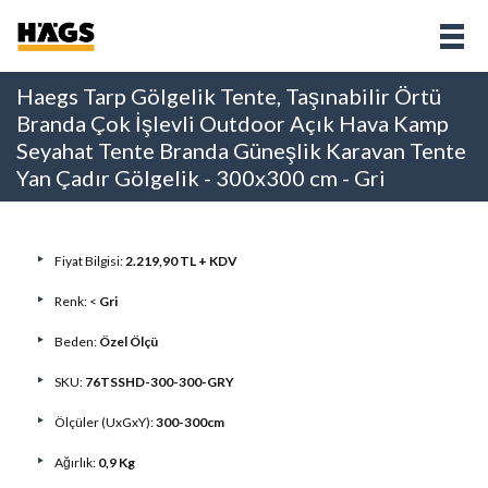
Haegs Tarp Gölgelik Tente, Taşınabilir Örtü
Branda Çok İşlevli Outdoor Açık Hava Kamp
Seyahat Tente Branda Güneşlik Karavan Tente
Yan Çadır Gölgelik - 300x300 cm - Gri
Fiyat Bilgisi:
2.219,90 TL + KDV
Renk: <
Gri
Beden:
Özel Ölçü
SKU:
76TSSHD-300-300-GRY
Ölçüler (UxGxY):
300-300cm
Ağırlık:
0,9 Kg