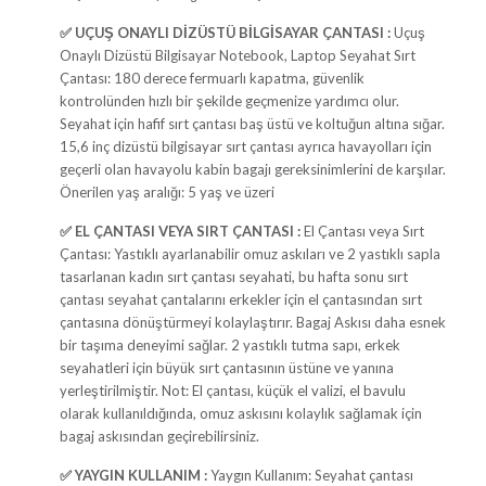
✅ UÇUŞ ONAYLI DİZÜSTÜ BİLGİSAYAR ÇANTASI :
Uçuş
Onaylı Dizüstü Bilgisayar Notebook, Laptop Seyahat Sırt
Çantası: 180 derece fermuarlı kapatma, güvenlik
kontrolünden hızlı bir şekilde geçmenize yardımcı olur.
Seyahat için hafif sırt çantası baş üstü ve koltuğun altına sığar.
15,6 inç dizüstü bilgisayar sırt çantası ayrıca havayolları için
geçerli olan havayolu kabin bagajı gereksinimlerini de karşılar.
Önerilen yaş aralığı: 5 yaş ve üzeri
✅ EL ÇANTASI VEYA SIRT ÇANTASI :
El Çantası veya Sırt
Çantası: Yastıklı ayarlanabilir omuz askıları ve 2 yastıklı sapla
tasarlanan kadın sırt çantası seyahati, bu hafta sonu sırt
çantası seyahat çantalarını erkekler için el çantasından sırt
çantasına dönüştürmeyi kolaylaştırır. Bagaj Askısı daha esnek
bir taşıma deneyimi sağlar. 2 yastıklı tutma sapı, erkek
seyahatleri için büyük sırt çantasının üstüne ve yanına
yerleştirilmiştir. Not: El çantası, küçük el valizi, el bavulu
olarak kullanıldığında, omuz askısını kolaylık sağlamak için
bagaj askısından geçirebilirsiniz.
✅ YAYGIN KULLANIM :
Yaygın Kullanım: Seyahat çantası