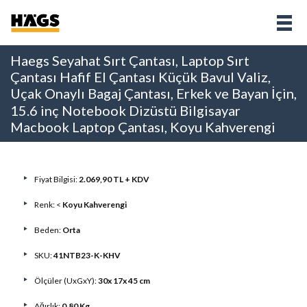
Haegs Seyahat Sırt Çantası, Laptop Sırt
Çantası Hafif El Çantası Küçük Bavul Valiz,
Uçak Onaylı Bagaj Çantası, Erkek ve Bayan İçin,
15.6 inç Notebook Dizüstü Bilgisayar
Macbook Laptop Çantası, Koyu Kahverengi
Fiyat Bilgisi:
2.069,90 TL + KDV
Renk: <
Koyu Kahverengi
Beden:
Orta
SKU:
41NTB23-K-KHV
Ölçüler (UxGxY):
30x 17x 45 cm
Ağırlık:
0,80 Kg