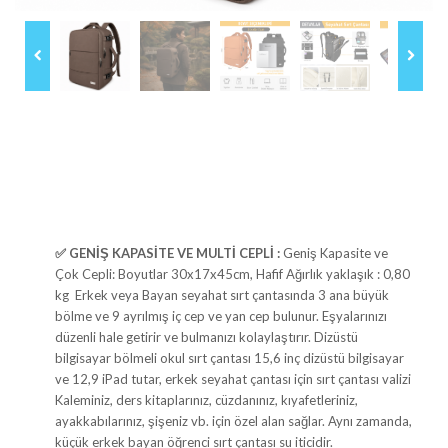
✅ GENİŞ KAPASİTE VE MULTİ CEPLİ :
Geniş Kapasite ve
Çok Cepli: Boyutlar 30x17x45cm, Hafif Ağırlık yaklaşık : 0,80
kg Erkek veya Bayan seyahat sırt çantasında 3 ana büyük
bölme ve 9 ayrılmış iç cep ve yan cep bulunur. Eşyalarınızı
düzenli hale getirir ve bulmanızı kolaylaştırır. Dizüstü
bilgisayar bölmeli okul sırt çantası 15,6 inç dizüstü bilgisayar
ve 12,9 iPad tutar, erkek seyahat çantası için sırt çantası valizi
Kaleminiz, ders kitaplarınız, cüzdanınız, kıyafetleriniz,
ayakkabılarınız, şişeniz vb. için özel alan sağlar. Aynı zamanda,
küçük erkek bayan öğrenci sırt çantası su iticidir.