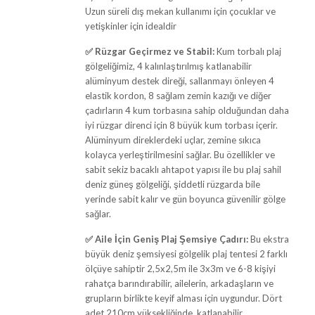
Uzun süreli dış mekan kullanımı için çocuklar ve
yetişkinler için idealdir
✅
Rüzgar Geçirmez ve Stabil:
Kum torbalı plaj
gölgeliğimiz, 4 kalınlaştırılmış katlanabilir
alüminyum destek direği, sallanmayı önleyen 4
elastik kordon, 8 sağlam zemin kazığı ve diğer
çadırların 4 kum torbasına sahip olduğundan daha
iyi rüzgar direnci için 8 büyük kum torbası içerir.
Alüminyum direklerdeki uçlar, zemine sıkıca
kolayca yerleştirilmesini sağlar. Bu özellikler ve
sabit sekiz bacaklı ahtapot yapısı ile bu plaj sahil
deniz güneş gölgeliği, şiddetli rüzgarda bile
yerinde sabit kalır ve gün boyunca güvenilir gölge
sağlar.
✅
Aile İçin Geniş Plaj Şemsiye Çadırı:
Bu ekstra
büyük deniz şemsiyesi gölgelik plaj tentesi 2 farklı
ölçüye sahiptir 2,5x2,5m ile 3x3m ve 6-8 kişiyi
rahatça barındırabilir, ailelerin, arkadaşların ve
grupların birlikte keyif alması için uygundur. Dört
adet 210cm yüksekliğinde, katlanabilir,