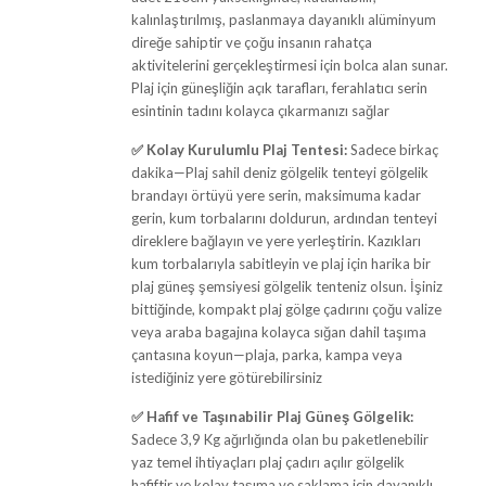
kalınlaştırılmış, paslanmaya dayanıklı alüminyum
direğe sahiptir ve çoğu insanın rahatça
aktivitelerini gerçekleştirmesi için bolca alan sunar.
Plaj için güneşliğin açık tarafları, ferahlatıcı serin
esintinin tadını kolayca çıkarmanızı sağlar
✅
Kolay Kurulumlu Plaj Tentesi:
Sadece birkaç
dakika—Plaj sahil deniz gölgelik tenteyi gölgelik
brandayı örtüyü yere serin, maksimuma kadar
gerin, kum torbalarını doldurun, ardından tenteyi
direklere bağlayın ve yere yerleştirin. Kazıkları
kum torbalarıyla sabitleyin ve plaj için harika bir
plaj güneş şemsiyesi gölgelik tenteniz olsun. İşiniz
bittiğinde, kompakt plaj gölge çadırını çoğu valize
veya araba bagajına kolayca sığan dahil taşıma
çantasına koyun—plaja, parka, kampa veya
istediğiniz yere götürebilirsiniz
✅
Hafif ve Taşınabilir Plaj Güneş Gölgelik:
Sadece 3,9 Kg ağırlığında olan bu paketlenebilir
yaz temel ihtiyaçları plaj çadırı açılır gölgelik
hafiftir ve kolay taşıma ve saklama için dayanıklı