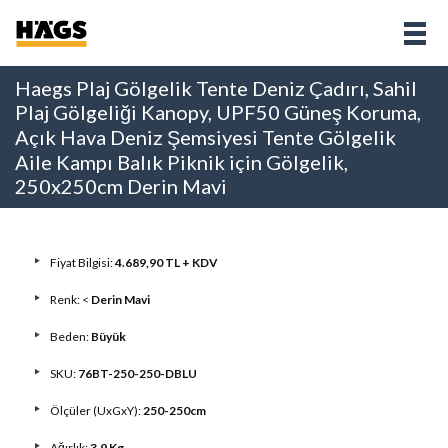
Haegs Plaj Gölgelik Tente Deniz Çadırı, Sahil
Plaj Gölgeliği Kanopy, UPF50 Güneş Koruma,
Açık Hava Deniz Şemsiyesi Tente Gölgelik
Aile Kampı Balık Piknik için Gölgelik,
250x250cm Derin Mavi
Fiyat Bilgisi:
4.689,90 TL + KDV
Renk: <
Derin Mavi
Beden:
Büyük
SKU:
76BT-250-250-DBLU
Ölçüler (UxGxY):
250-250cm
Ağırlık:
3,9 Kg